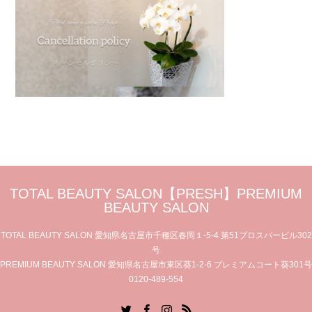
TOTAL BEAUTY SALON【PRESH】PREMIUM
BEAUTY SALON
TOTAL BEAUTY SALON 愛知県名古屋市千種区春岡１-5-4 第51プロスパービル302
号
PREMIUM BEAUTY SALON 愛知県名古屋市東区葵1-2-6 プレミアムコート葵301号
0120-489-554
Twitter
Facebook
Instagram
RSS