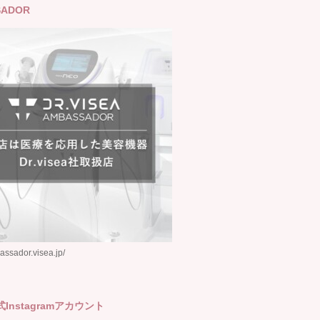
SADOR
assador.visea.jp/
式Instagramアカウント