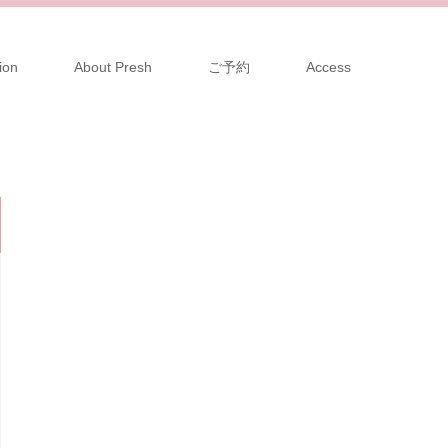
ion
About Presh
ご予約
Access