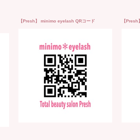
【Presh】 minimo eyelash QRコード
【Presh