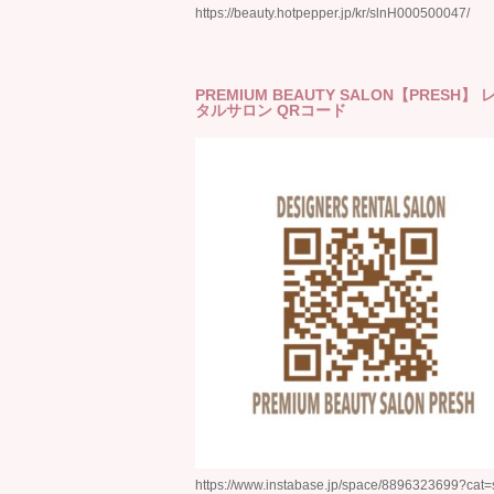
https://beauty.hotpepper.jp/kr/slnH000500047/
PREMIUM BEAUTY SALON【PRESH】 
タルサロン QRコード
https://www.instabase.jp/space/8896323699?cat=