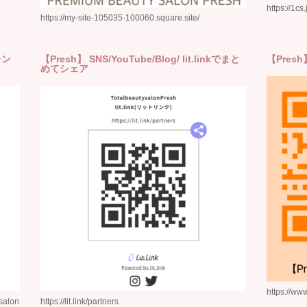
https://1c
https://my-site-105035-100060.square.site/
レン
【Presh】 SNS/YouTube/Blog/ lit.linkでまと
【Pre
めてシェア
https://ww
salon
https://lit.link/partners