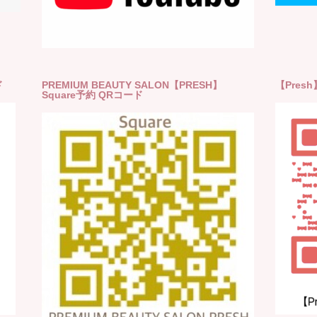
ド
PREMIUM BEAUTY SALON【PRESH】
【Pres
Square予約 QRコード