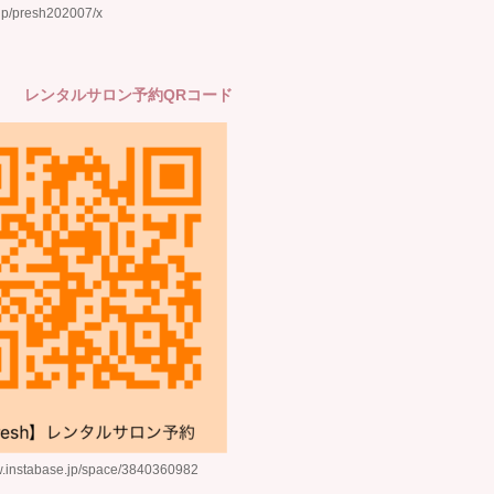
s.jp/presh202007/x
sh】 レンタルサロン予約QRコード
w.instabase.jp/space/3840360982