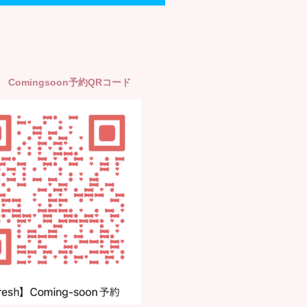
h】 Comingsoon予約QRコード