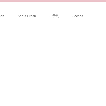
ion
About Presh
ご予約
Access