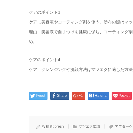
ケアのポイント3
ケア…美容液やコーティング剤を使う。塗布の際はマツ
理由…美容液で自まつげを健康に保ち、コーティング剤
め。
ケアのポイント4
ケア…クレンジングや洗顔方法はマツエクに適した方法
Tweet
Share
+1
Hatena
Pocket
投稿者:
presh
マツエク知識
アフターケ