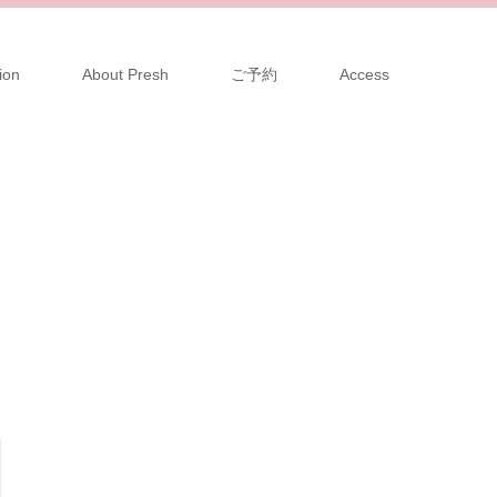
ion
About Presh
ご予約
Access