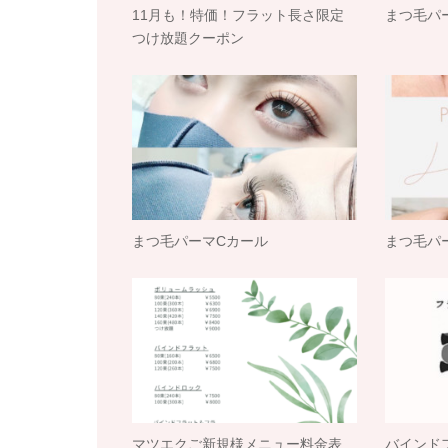
11月も！特価！フラット長さ限定
まつ毛パ
つけ放題クーポン
まつ毛パーマCカール
まつ毛パ
マツエクご新規様メニュー料金表
バインド