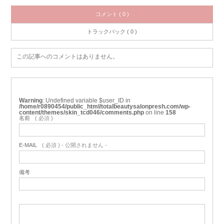
コメント ( 0 )
トラックバック ( 0 )
この記事へのコメントはありません。
Warning
: Undefined variable $user_ID in
/home/r0890454/public_html/totalbeautysalonpresh.com/wp-
content/themes/skin_tcd046/comments.php
on line
158
名前
( 必須 )
E-MAIL
( 必須 ) - 公開されません -
備考