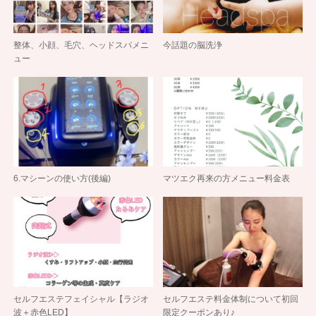
整体、小顔、毛穴、ヘッドスパメニ
今話題の脳洗浄
ュー
6.マシーンの使い方(後編)
マツエク再来の方メニュー料金表
セルフエステフェイシャル【ラジオ
セルフエステ料金体制について初回
波＋赤色LED】
限定クーポンあり♪