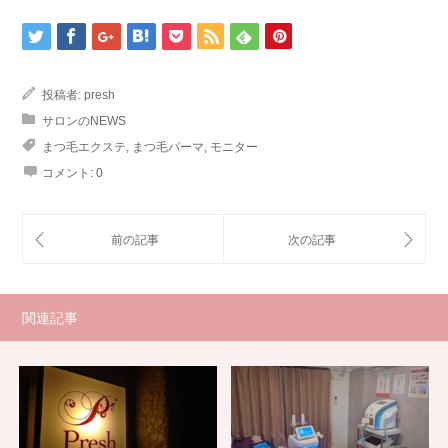
投稿者:
presh
サロンのNEWS
まつ毛エクステ
,
まつ毛パーマ
,
モニター
コメント:
0
関連記事