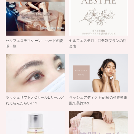
セルフエステマシーン ヘッドの説
セルフエステ月・回数制プランの料
明一覧
金表
ラッシュリフトとCカールLカールど
ラッシュアディクト&4種の植物幹細
れえらんだらいい？
胞で美艶faci…