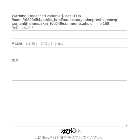
Warning
: Undefined variable $user_ID in
/home/r0890454/public_html/totalbeautysalonpresh.com/wp-
content/themes/skin_tcd046/comments.php
on line
158
名前
( 必須 )
E-MAIL
( 必須 ) - 公開されません -
備考
上に表示された文字を入力してください。