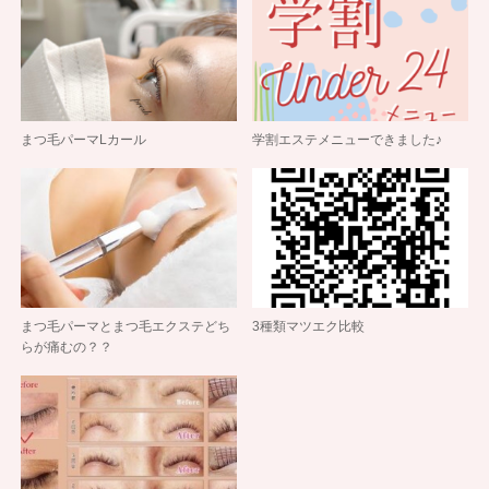
まつ毛パーマLカール
学割エステメニューできました♪
まつ毛パーマとまつ毛エクステどち
3種類マツエク比較
らが痛むの？？