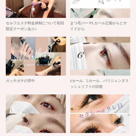
セルフエステ料金体制について初回
まつ毛パーマLカール正面からとサ
限定クーポンあり♪
イドから
ガッチガチの背中
cカール、Lカール、パリジェンヌラ
ッシュリフトの比較