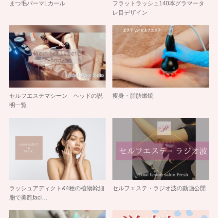
まつ毛パーマLカール
フラットラッシュ140本グラマータ
レ目デザイン
セルフエステマシーン ヘッドの説
痩身・脂肪燃焼
明一覧
ラッシュアディクト&4種の植物幹細
セルフエステ・ラジオ波の動画公開
胞で美艶faci…