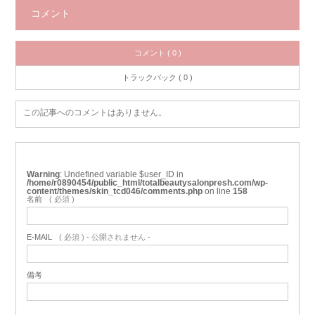
コメント
コメント ( 0 )
トラックバック ( 0 )
この記事へのコメントはありません。
Warning
: Undefined variable $user_ID in
/home/r0890454/public_html/totalbeautysalonpresh.com/wp-
content/themes/skin_tcd046/comments.php
on line
158
名前
( 必須 )
E-MAIL
( 必須 ) - 公開されません -
備考