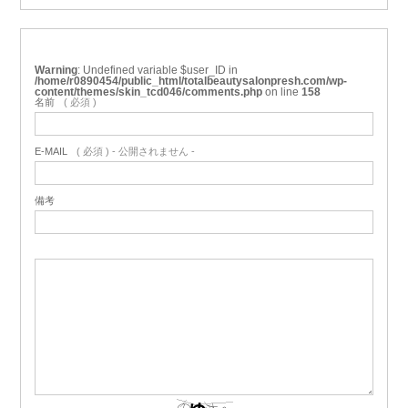
Warning
: Undefined variable $user_ID in
/home/r0890454/public_html/totalbeautysalonpresh.com/wp-
content/themes/skin_tcd046/comments.php
on line
158
名前
( 必須 )
E-MAIL
( 必須 ) - 公開されません -
備考