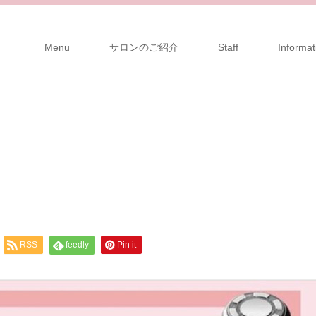
Menu
サロンのご紹介
Staff
Informat
RSS
feedly
Pin it