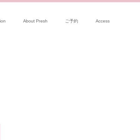
ion
About Presh
ご予約
Access