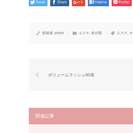
Tweet
Share
+1
Hatena
Pocket
投稿者:
presh
エステ
,
未分類
エステ
,
キ
ボリュームラッシュ80束
関連記事