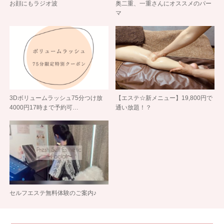
お顔にもラジオ波
奥二重、一重さんにオススメのパー
マ
3Dボリュームラッシュ75分つけ放
【エステ☆新メニュー】19,800円で
4000円17時まで予約可…
通い放題！？
セルフエステ無料体験のご案内♪