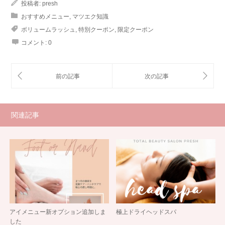
投稿者:
presh
おすすめメニュー
,
マツエク知識
ボリュームラッシュ
,
特別クーポン
,
限定クーポン
コメント:
0
関連記事
アイメニュー新オプション追加しま
極上ドライヘッドスパ
した