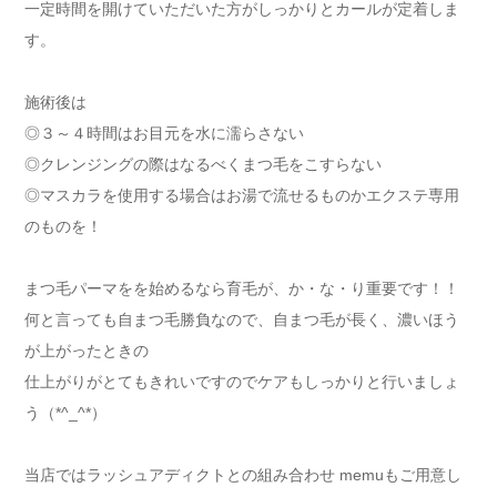
一定時間を開けていただいた方がしっかりとカールが定着しま
す。
施術後は
◎３～４時間はお目元を水に濡らさない
◎クレンジングの際はなるべくまつ毛をこすらない
◎マスカラを使用する場合はお湯で流せるものかエクステ専用
のものを！
まつ毛パーマをを始めるなら育毛が、か・な・り重要です！！
何と言っても自まつ毛勝負なので、自まつ毛が長く、濃いほう
が上がったときの
仕上がりがとてもきれいですのでケアもしっかりと行いましょ
う（*^_^*）
当店ではラッシュアディクトとの組み合わせ memuもご用意し