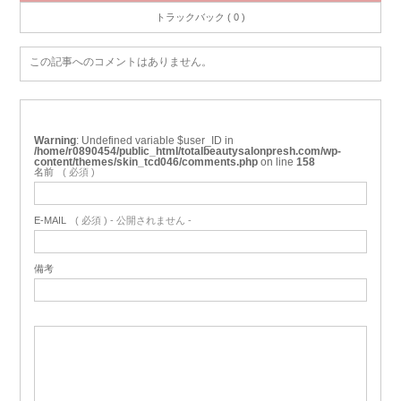
トラックバック ( 0 )
この記事へのコメントはありません。
Warning
: Undefined variable $user_ID in
/home/r0890454/public_html/totalbeautysalonpresh.com/wp-
content/themes/skin_tcd046/comments.php
on line
158
名前
( 必須 )
E-MAIL
( 必須 ) - 公開されません -
備考