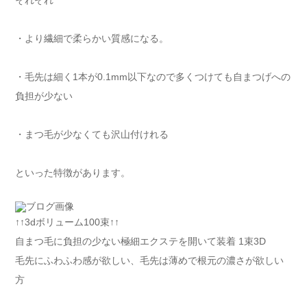
それぞれ
・より繊細で柔らかい質感になる。
・毛先は細く1本が0.1mm以下なので多くつけても自まつげへの
負担が少ない
・まつ毛が少なくても沢山付けれる
といった特徴があります。
↑↑3dボリューム100束↑↑
自まつ毛に負担の少ない極細エクステを開いて装着 1束3D
毛先にふわふわ感が欲しい、毛先は薄めで根元の濃さが欲しい
方