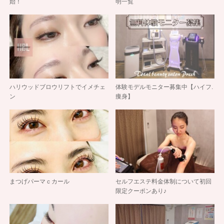
始！
明一覧
ハリウッドブロウリフトでイメチェ
体験モデルモニター募集中【ハイフ.
ン
痩身】
まつげパーマｃカール
セルフエステ料金体制について初回
限定クーポンあり♪