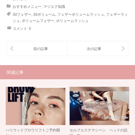
おすすめメニュー
,
マツエク知識
3dフェザー
,
3dボリューム
,
フェザーボリュームラッシュ
,
フェザーラッ
シュ
,
ボリュームフェザー
,
ボリュームラッシュ
コメント:
0
関連記事
ハリウッドブロウリフトご予約開
セルフエステマシーン ヘッドの説