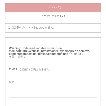
コメント ( 0 )
トラックバック ( 0 )
この記事へのコメントはありません。
Warning
: Undefined variable $user_ID in
/home/r0890454/public_html/totalbeautysalonpresh.com/wp-
content/themes/skin_tcd046/comments.php
on line
158
名前
( 必須 )
E-MAIL
( 必須 ) - 公開されません -
備考