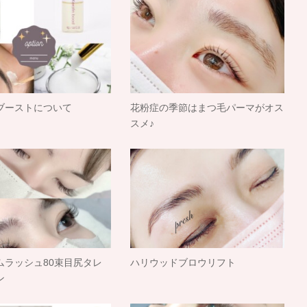
ブーストについて
花粉症の季節はまつ毛パーマがオス
スメ♪
ムラッシュ80束目尻タレ
ハリウッドブロウリフト
ン