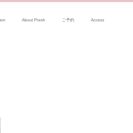
ion
About Presh
ご予約
Access