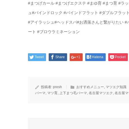
#まつげカール #まつげエクステ #まゆ育 #まつ育 #
ュ#バインドロック #バインドフラット #ダブルフラッ
#アイラッシュ#ヘッドスパ#お洒落さんと繋がりたい 
ート #ブロウラミネーション
Tweet
Share
+1
Hatena
Pocket
投稿者:
presh
おすすめメニュー
,
マツエク知識
パーマ
,
マツ育
,
上下まつ毛パーマ
,
名古屋マツエク
,
名古屋マ