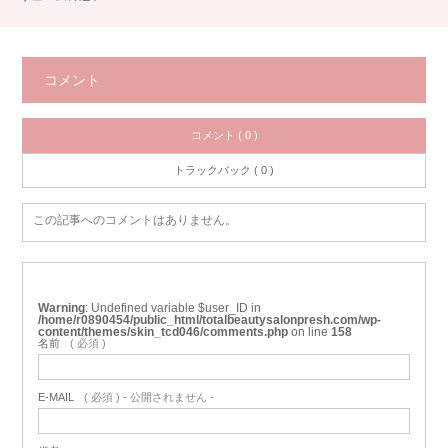
コメント
コメント ( 0 )
トラックバック ( 0 )
この記事へのコメントはありません。
Warning
: Undefined variable $user_ID in
/home/r0890454/public_html/totalbeautysalonpresh.com/wp-
content/themes/skin_tcd046/comments.php
on line
158
名前
( 必須 )
E-MAIL
( 必須 ) - 公開されません -