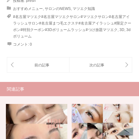
投稿者:
presh
おすすめメニュー
,
サロンのNEWS
,
マツエク知識
#名古屋マツエク#名古屋マツエクサロン#マツエクサロン#名古屋アイ
ラッシュサロン#名古屋まつ毛エクステ#名古屋アイラッシュ#限定クー
ポン#特別クーポン#3Dボリュームラッシュ#つけ放題マツエク
,
3D
,
3d
ボリューム
コメント:
0
関連記事