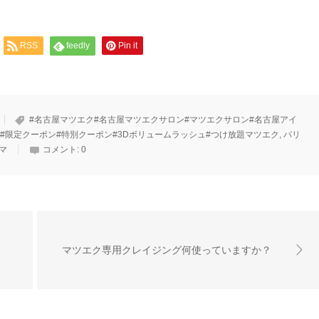
RSS
feedly
Pin it
#名古屋マツエク#名古屋マツエクサロン#マツエクサロン#名古屋アイ
#限定クーポン#特別クーポン#3Dボリュームラッシュ#つけ放題マツエク
,
パリ
マ
コメント:
0
マツエク専用クレイジング何使っていますか？