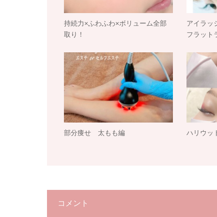
持続力×ふわふわ×ボリューム全部
アイラッ
取り！
フラット
部分痩せ 太もも編
ハリウッ
コメント