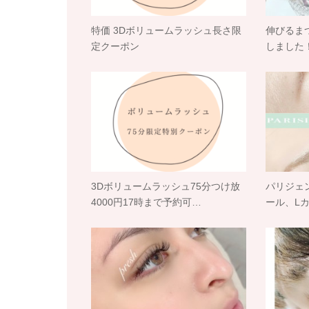
特価 3Dボリュームラッシュ長さ限
伸びるま
定クーポン
しました
3Dボリュームラッシュ75分つけ放
パリジェ
4000円17時まで予約可…
ール、L