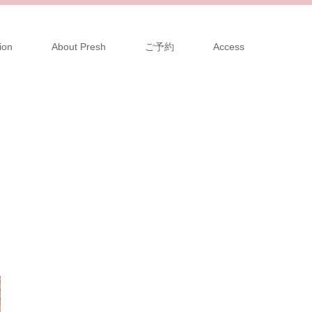
ion
About Presh
ご予約
Access