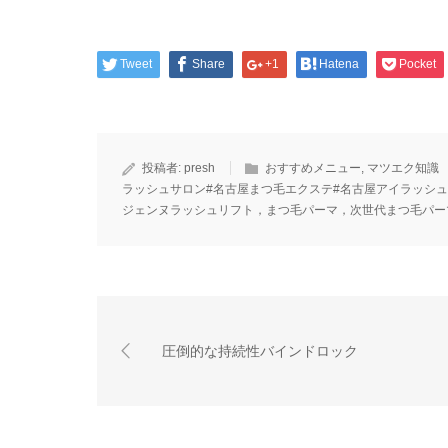
Tweet
Share
+1
Hatena
Pocket
投稿者:
presh
おすすめメニュー
,
マツエク知識
ラッシュサロン#名古屋まつ毛エクステ#名古屋アイラッシュ
ジェンヌラッシュリフト，まつ毛パーマ，次世代まつ毛パー
圧倒的な持続性バインドロック