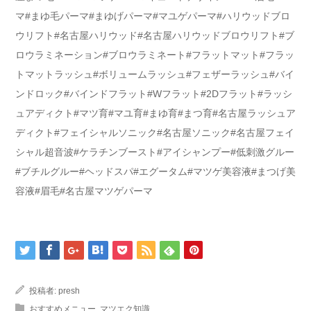
マ#まゆ毛パーマ#まゆげパーマ#マユゲパーマ#ハリウッドブロ
ウリフト#名古屋ハリウッド#名古屋ハリウッドブロウリフト#ブ
ロウラミネーション#ブロウラミネート#フラットマット#フラッ
トマットラッシュ#ボリュームラッシュ#フェザーラッシュ#バイ
ンドロック#バインドフラット#Wフラット#2Dフラット#ラッシ
ュアディクト#マツ育#マユ育#まゆ育#まつ育#名古屋ラッシュア
ディクト#フェイシャルソニック#名古屋ソニック#名古屋フェイ
シャル超音波#ケラチンブースト#アイシャンプー#低刺激グルー
#ブチルグルー#ヘッドスパ#エグータム#マツゲ美容液#まつげ美
容液#眉毛#名古屋マツゲパーマ
投稿者:
presh
おすすめメニュー
,
マツエク知識