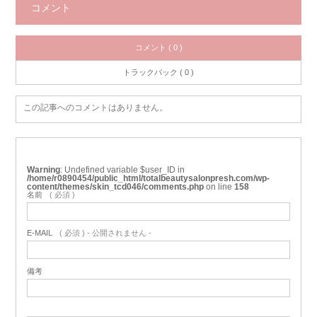
コメント
コメント ( 0 )
トラックバック ( 0 )
この記事へのコメントはありません。
Warning
: Undefined variable $user_ID in
/home/r0890454/public_html/totalbeautysalonpresh.com/wp-
content/themes/skin_tcd046/comments.php
on line
158
名前
( 必須 )
E-MAIL
( 必須 ) - 公開されません -
備考