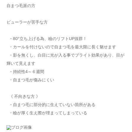
自まつ毛派の方
ビューラーが苦手な方
・80°立ち上げる為、瞼のリフトUP抜群！
・カールを付けないので自まつ毛を最大限に長く魅せます
・影を無くし、白目に光が入る事でブライト効果があり、目が
輝いて見えます
・持続性4～６週間
・自まつ毛が傷みにくい
《 不向きな方 》
・自まつ毛に部分的に生えていない箇所がある
・瞼が厚く生え際が埋まってしまっている