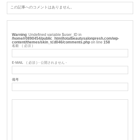
この記事へのコメントはありません。
Warning
: Undefined variable $user_ID in
/home/r0890454/public_html/totalbeautysalonpresh.com/wp-
content/themes/skin_tcd046/comments.php
on line
158
名前
( 必須 )
E-MAIL
( 必須 ) - 公開されません -
備考