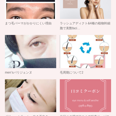
まつ毛パーマがかかりにくい理由
ラッシュアディクト&4種の植物幹細
胞で美艶faci…
men’sパリジェンヌ
毛周期について2