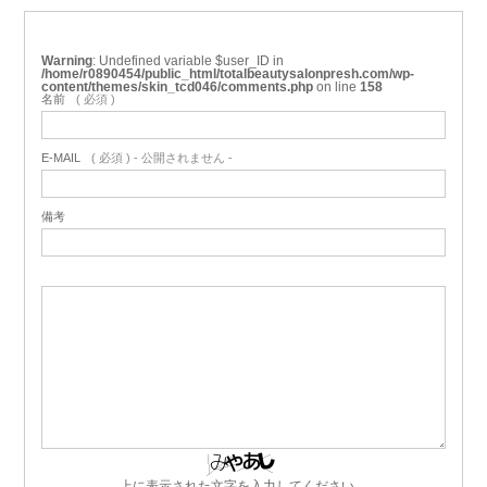
Warning
: Undefined variable $user_ID in
/home/r0890454/public_html/totalbeautysalonpresh.com/wp-
content/themes/skin_tcd046/comments.php
on line
158
名前
( 必須 )
E-MAIL
( 必須 ) - 公開されません -
備考
上に表示された文字を入力してください。