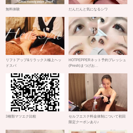
無料体験
だんだんと気になるシワ
リフトアップ&リラックス極上ヘッ
HOTPEPPERネット予約プレッシュ
ドスパ
(Presh)まつげお…
3種類マツエク比較
セルフエステ料金体制について初回
限定クーポンあり♪