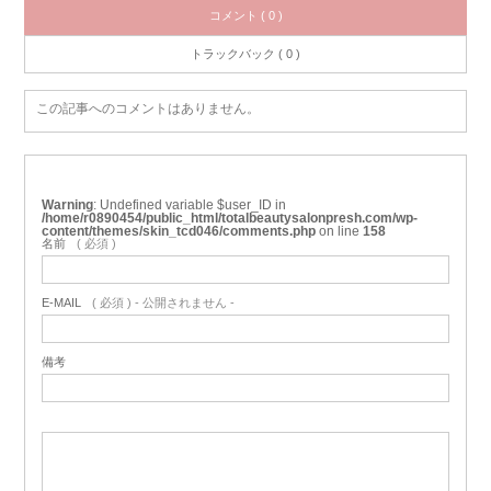
コメント ( 0 )
トラックバック ( 0 )
この記事へのコメントはありません。
Warning
: Undefined variable $user_ID in
/home/r0890454/public_html/totalbeautysalonpresh.com/wp-
content/themes/skin_tcd046/comments.php
on line
158
名前
( 必須 )
E-MAIL
( 必須 ) - 公開されません -
備考