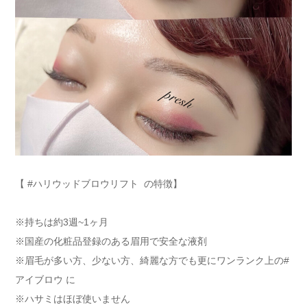
【 #ハリウッドブロウリフト の特徴】
※持ちは約3週~1ヶ月
※国産の化粧品登録のある眉用で安全な液剤
※眉毛が多い方、少ない方、綺麗な方でも更にワンランク上の#
アイブロウ に
※ハサミはほぼ使いません