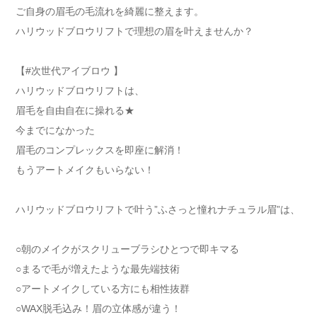
ご自身の眉毛の毛流れを綺麗に整えます。
ハリウッドブロウリフトで理想の眉を叶えませんか？
【#次世代アイブロウ 】
ハリウッドブロウリフトは、
眉毛を自由自在に操れる★
今までになかった
眉毛のコンプレックスを即座に解消！
もうアートメイクもいらない！
ハリウッドブロウリフトで叶う”ふさっと憧れナチュラル眉”は、
○朝のメイクがスクリューブラシひとつで即キマる
○まるで毛が増えたような最先端技術
○アートメイクしている方にも相性抜群
○WAX脱毛込み！眉の立体感が違う！