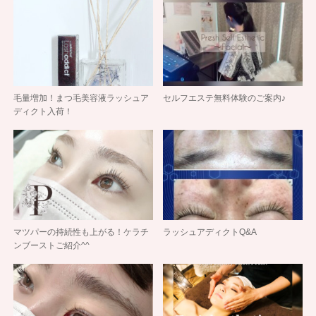
毛量増加！まつ毛美容液ラッシュア
セルフエステ無料体験のご案内♪
ディクト入荷！
マツパーの持続性も上がる！ケラチ
ラッシュアディクトQ&A
ンブーストご紹介^^