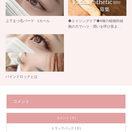
上下まつ毛パーマ cカール
◆エイジングケア◆4種の植物幹細
胞の力でハリ・潤いを呼び覚ま…
バインドロックとは
コメント
コメント ( 0 )
トラックバック ( 0 )