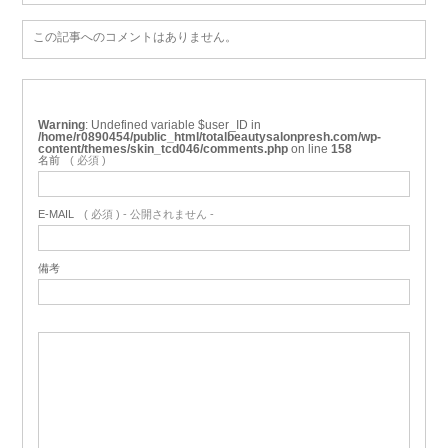
この記事へのコメントはありません。
Warning
: Undefined variable $user_ID in
/home/r0890454/public_html/totalbeautysalonpresh.com/wp-
content/themes/skin_tcd046/comments.php
on line
158
名前
( 必須 )
E-MAIL
( 必須 ) - 公開されません -
備考